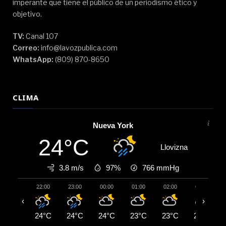
imperante que tiene el público de un periodismo ético y
objetivo.
TV:
Canal 107
Correo:
info@lavozpublica.com
WhatsApp:
(809) 870-8650
CLIMA
Nueva York
24°C
Llovizna
3.8 m/s
97%
766
mmHg
22:00
23:00
00:00
01:00
02:00
03:00
‹
›
24°C
24°C
24°C
23°C
23°C
23°C