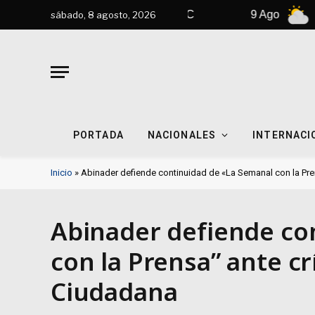
8 Ago
31°C
9 Ago
33°C
sábado, 8 agosto, 2026
PORTADA
NACIONALES
INTERNACI
Inicio
»
Abinader defiende continuidad de «La Semanal con la Pren
Abinader defiende co
con la Prensa” ante cr
Ciudadana