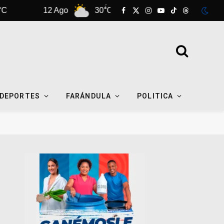
12 Ago
30°C
13 Ago
32°C
Facebook
X
Instagram
YouTube
TikTok
Threads
(Twitter)
DEPORTES
FARÁNDULA
POLITICA