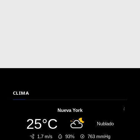
CLIMA
Nueva York
25°C
Nublado
1.7 m/s
93%
763
mmHg