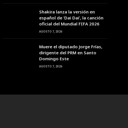
08:00
09:00
10:00
11:00
12:00
13:00
14:00
Shakira lanza la versión en
español de ‘Dai Dai’, la canción
oficial del Mundial FIFA 2026
25°C
27°C
28°C
29°C
30°C
31°C
32°C
AGOSTO 7, 2026
Muere el diputado Jorge Frías,
dirigente del PRM en Santo
Domingo Este
AGOSTO 7, 2026