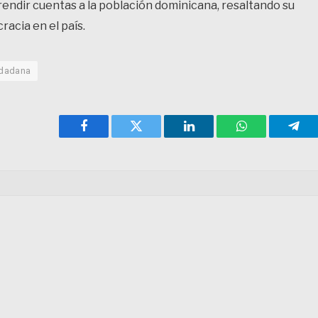
endir cuentas a la población dominicana, resaltando su
racia en el país.
udadana
Facebook
Twitter
LinkedIn
WhatsApp
Tele