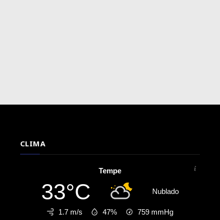
CLIMA
Tempe
33°C
Nublado
1.7 m/s
47%
759
mmHg