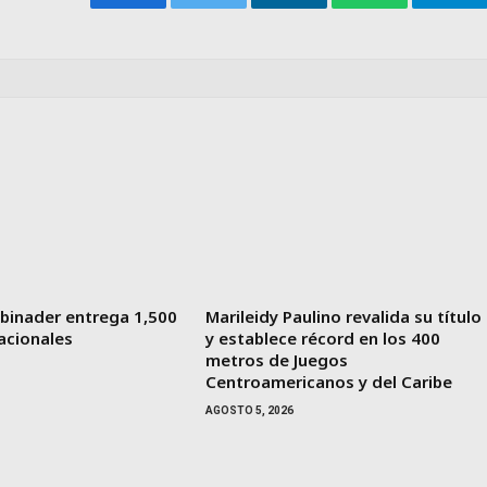
Facebook
Twitter
LinkedIn
WhatsApp
Tele
binader entrega 1,500
Marileidy Paulino revalida su título
acionales
y establece récord en los 400
metros de Juegos
Centroamericanos y del Caribe
AGOSTO 5, 2026