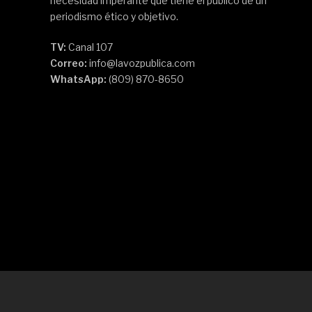
necesidad imperante que tiene el público de un
periodismo ético y objetivo.
TV:
Canal 107
Correo:
info@lavozpublica.com
WhatsApp:
(809) 870-8650