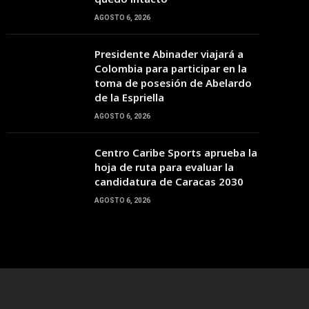
08:00
09:00
10:00
11:00
12:00
13:00
14:00
AGOSTO 6, 2026
Presidente Abinader viajará a
33°C
35°C
37°C
39°C
41°C
42°C
43°C
Colombia para participar en la
toma de posesión de Abelardo
de la Espriella
AGOSTO 6, 2026
Centro Caribe Sports aprueba la
hoja de ruta para evaluar la
candidatura de Caracas 2030
AGOSTO 6, 2026