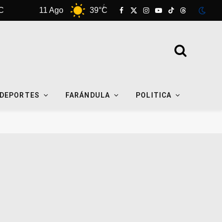
11 Ago
39°C
12 Ago
38°C
Facebook
X
Instagram
YouTube
TikTok
Threads
(Twitter)
DEPORTES
FARÁNDULA
POLITICA