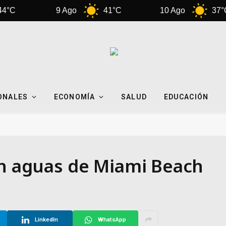
9 Ago
41°C
10 Ago
37°C
ONALES
ECONOMÍA
SALUD
EDUCACIÓN
en aguas de Miami Beach
LinkedIn
WhatsApp