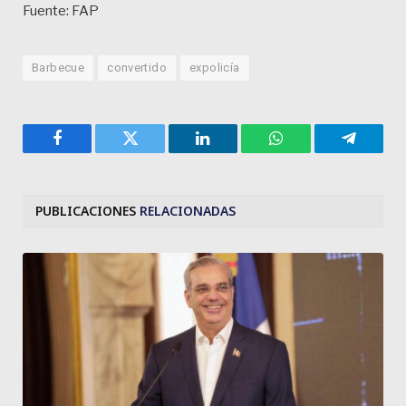
Fuente: FAP
Barbecue
convertido
expolicía
Facebook
Twitter
LinkedIn
WhatsApp
Telegra
PUBLICACIONES
RELACIONADAS