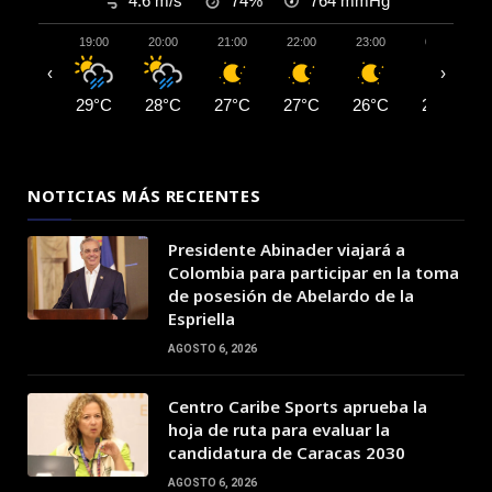
4.6 m/s
74%
764
mmHg
19:00
20:00
21:00
22:00
23:00
00:00
‹
›
29°C
28°C
27°C
27°C
26°C
26°C
NOTICIAS MÁS RECIENTES
Presidente Abinader viajará a
Colombia para participar en la toma
de posesión de Abelardo de la
Espriella
AGOSTO 6, 2026
Centro Caribe Sports aprueba la
hoja de ruta para evaluar la
candidatura de Caracas 2030
AGOSTO 6, 2026