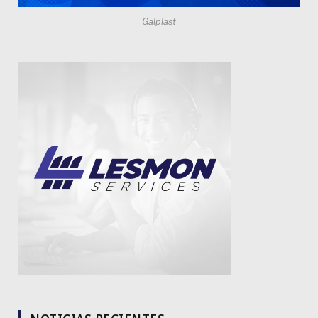
Galplast