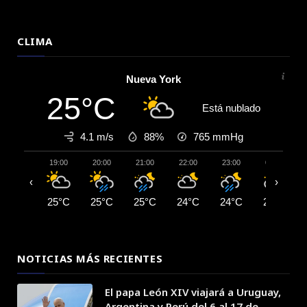
CLIMA
Nueva York
25°C
Está nublado
4.1 m/s
88%
765
mmHg
19:00
20:00
21:00
22:00
23:00
00:00
‹
›
25°C
25°C
25°C
24°C
24°C
24°C
NOTICIAS MÁS RECIENTES
El papa León XIV viajará a Uruguay,
Argentina y Perú del 6 al 17 de