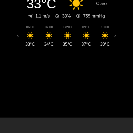
33°C
Claro
1.1 m/s
38%
759
mmHg
06:00
07:00
08:00
09:00
10:00
11:00
‹
›
33°C
34°C
35°C
37°C
39°C
41°C