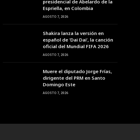
presidencial de Abelardo de la
Espriella, en Colombia
AGOSTO 7, 2026
12:00
13:00
14:00
15:00
16:00
17:00
18:00
Shakira lanza la versión en
español de ‘Dai Dai’, la canción
oficial del Mundial FIFA 2026
42°C
44°C
44°C
45°C
45°C
45°C
45°C
AGOSTO 7, 2026
Muere el diputado Jorge Frías,
dirigente del PRM en Santo
Domingo Este
AGOSTO 7, 2026