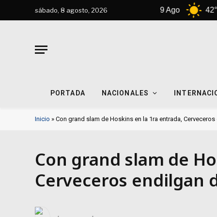
8 Ago
44°C
9 Ago
42°C
sábado, 8 agosto, 2026
PORTADA
NACIONALES
INTERNACI
Inicio
»
Con grand slam de Hoskins en la 1ra entrada, Cerveceros
Con grand slam de Hos
Cerveceros endilgan d