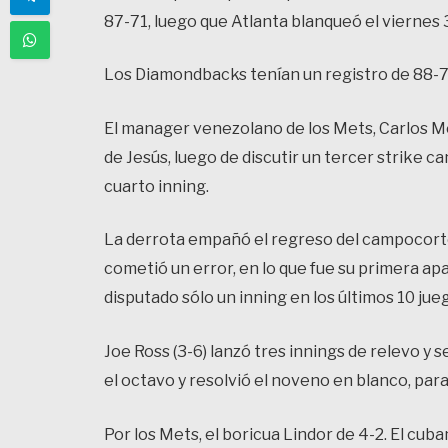
87-71, luego que Atlanta blanqueó el viernes 3
Los Diamondbacks tenían un registro de 88-71,
El manager venezolano de los Mets, Carlos M
de Jesús, luego de discutir un tercer strike c
cuarto inning.
La derrota empañó el regreso del campocorto 
cometió un error, en lo que fue su primera ap
disputado sólo un inning en los últimos 10 jue
Joe Ross (3-6) lanzó tres innings de relevo y s
el octavo y resolvió el noveno en blanco, par
Por los Mets, el boricua Lindor de 4-2. El cub