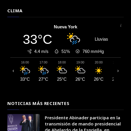
CLIMA
Nueva York
33°C
Lluvias
4.4 m/s
51%
760
mmHg
16:00
17:00
18:00
19:00
20:00
21:00
‹
›
33°C
27°C
25°C
26°C
26°C
25°C
NOTICIAS MÁS RECIENTES
Presidente Abinader participa en la
transmisión de mando presidencial
de Abelardo de la Espriella, en