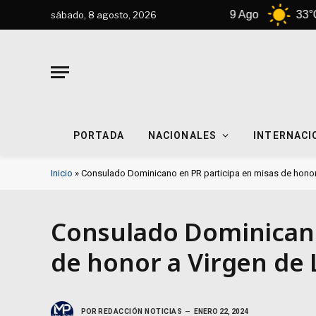
8 Ago
32°C
9 Ago
33°C
1
sábado, 8 agosto, 2026
PORTADA
NACIONALES
INTERNACI
Inicio
»
Consulado Dominicano en PR participa en misas de honor 
Consulado Dominicano
de honor a Virgen de 
POR
REDACCIÓN NOTICIAS
ENERO 22, 2024