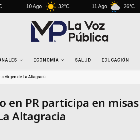
0 Ago
32°C
11 Ago
26°C
12 A
ONALES
ECONOMÍA
SALUD
EDUCACIÓN
a Virgen de La Altagracia
 en PR participa en misas
La Altagracia