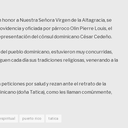
 honor a Nuestra Señora Virgen de la Altagracia, se
ovidencia y oficiada por párroco Olin Pierre Louis, el
n representación del cónsul dominicano César Cedeño.
l del pueblo dominicano, estuvieron muy concurridas,
guen cada día sus tradiciones religiosas, venerando a la
eticiones por salud y rezan ante el retrato de la
minicano (doña Tatica), como les llaman comúnmente,
spiritual
puerto rico
tatica