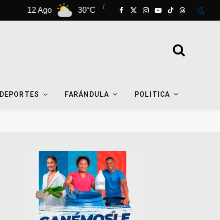
go
30°C
13 Ago
31°C
14 Ago
Facebook
X
Instagram
YouTube
TikTok
Threads
(Twitter)
DEPORTES
FARÁNDULA
POLITICA