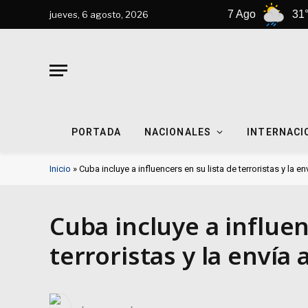
6 Ago
30°C
7 Ago
31°C
jueves, 6 agosto, 2026
PORTADA
NACIONALES
INTERNACI
Inicio
»
Cuba incluye a influencers en su lista de terroristas y la e
Cuba incluye a influen
terroristas y la envía