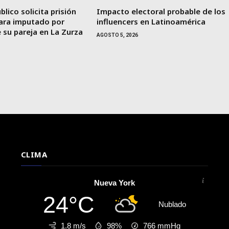
blico solicita prisión
Impacto electoral probable de los
para imputado por
influencers en Latinoamérica
 su pareja en La Zurza
AGOSTO 5, 2026
CLIMA
Nueva York
24°C
Nublado
1.8 m/s
98%
766
mmHg