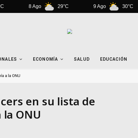
8 Ago
29°C
9 Ago
30°C
ONALES
ECONOMÍA
SALUD
EDUCACIÓN
nvía a la ONU
cers en su lista de
 a la ONU