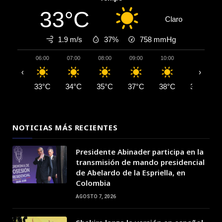
33°C
Claro
1.9 m/s
37%
758
mmHg
06:00
07:00
08:00
09:00
10:00
11:00
‹
›
33°C
34°C
35°C
37°C
38°C
39°C
NOTICIAS MÁS RECIENTES
Presidente Abinader participa en la
transmisión de mando presidencial
de Abelardo de la Espriella, en
Colombia
AGOSTO 7, 2026