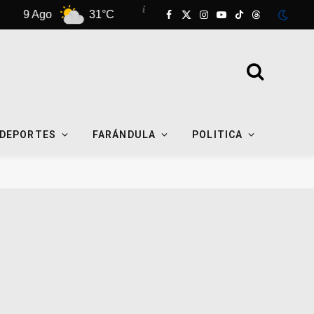
31°C
10 Ago
31°C
11 Ago
Facebook
X
Instagram
YouTube
TikTok
Threads
(Twitter)
DEPORTES
FARÁNDULA
POLITICA