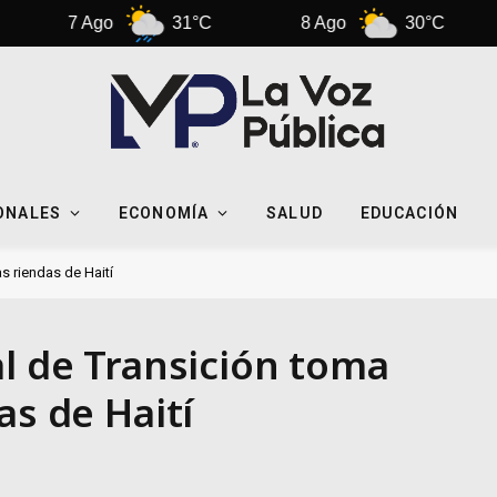
 Ago
31°C
8 Ago
30°C
9 Ago
ONALES
ECONOMÍA
SALUD
EDUCACIÓN
s riendas de Haití
al de Transición toma
as de Haití