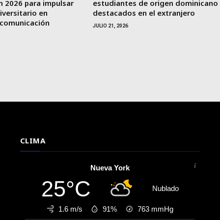
n 2026 para impulsar
estudiantes de origen dominicano
iversitario en
destacados en el extranjero
 comunicación
JULIO 21, 2026
CLIMA
Nueva York
25°C
Nublado
1.6 m/s
91%
763
mmHg