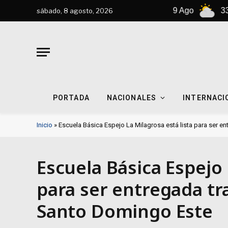
8 Ago
31°C
9 Ago
33°C
sábado, 8 agosto, 2026
PORTADA
NACIONALES
INTERNACI
Inicio
»
Escuela Básica Espejo La Milagrosa está lista para ser 
Escuela Básica Espejo 
para ser entregada tr
Santo Domingo Este