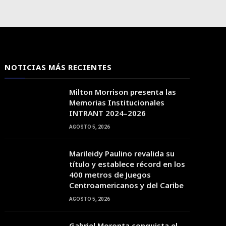
NOTICIAS MÁS RECIENTES
Milton Morrison presenta las
Memorias Institucionales
INTRANT 2024–2026
AGOSTO 5, 2026
Marileidy Paulino revalida su
09:00
10:00
11:00
12:00
13:00
14:00
15:00
título y establece récord en los
400 metros de Juegos
Centroamericanos y del Caribe
35°C
36°C
38°C
40°C
41°C
42°C
41°C
AGOSTO 5, 2026
Gabriel Moronta conquista el