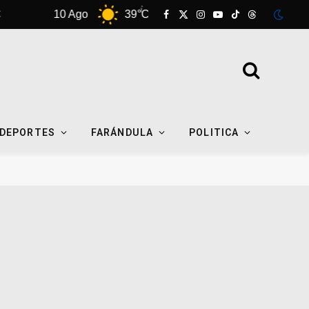
10 Ago
39°C
11 Ago
39°C
Facebook
X
Instagram
YouTube
TikTok
Threads
(Twitter)
DEPORTES
FARÁNDULA
POLITICA