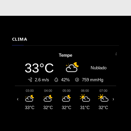
CLIMA
Tempe
33°C
Nublado
2.6 m/s
42%
759
mmHg
03:00
04:00
05:00
06:00
07:00
08:00
‹
›
33°C
32°C
32°C
31°C
32°C
33°C