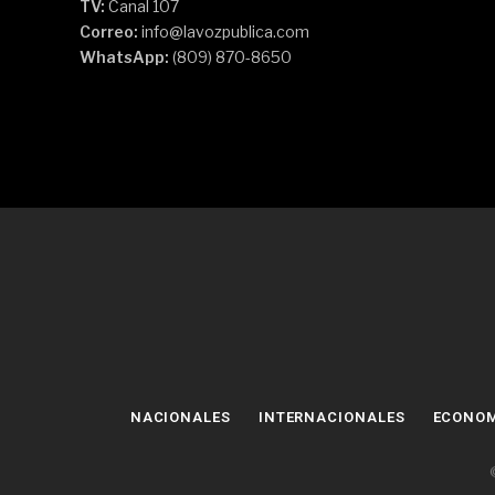
TV:
Canal 107
Correo:
info@lavozpublica.com
WhatsApp:
(809) 870-8650
NACIONALES
INTERNACIONALES
ECONO