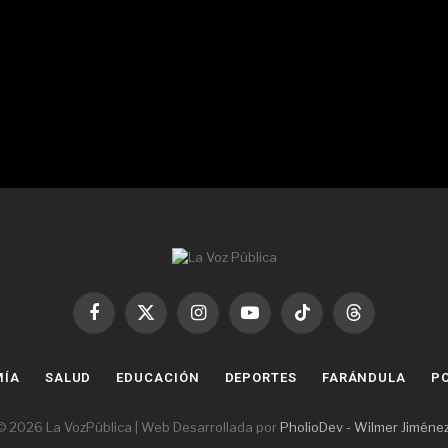
Facebook
X
Instagram
YouTube
TikTok
Threads
(Twitter)
MÍA
SALUD
EDUCACIÓN
DEPORTES
FARÁNDULA
PO
© 2026 La VozPública | Web Desarrollada por
PholioDev - Wilmer Jiméne