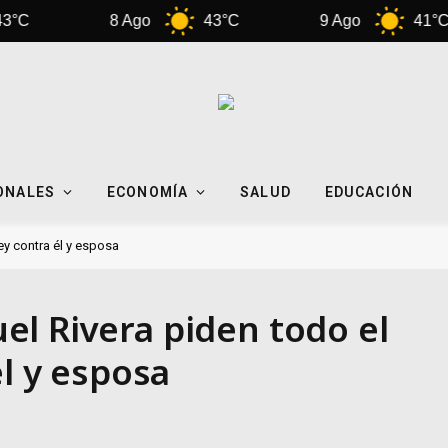
8 Ago
43°C
9 Ago
41°C
ONALES
ECONOMÍA
SALUD
EDUCACIÓN
ey contra él y esposa
l Rivera piden todo el
él y esposa