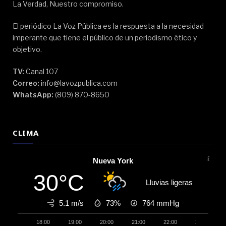
La Verdad, Nuestro compromiso.
El periódico La Voz Pública es la respuesta a la necesidad
imperante que tiene el público de un periodismo ético y
objetivo.
TV:
Canal 107
Correo:
info@lavozpublica.com
WhatsApp:
(809) 870-8650
CLIMA
Nueva York
30°C
Lluvias ligeras
5.1 m/s
73%
764
mmHg
18:00
19:00
20:00
21:00
22:00
23:00