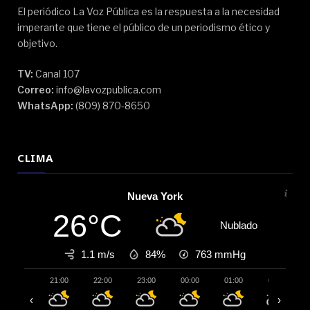
El periódico La Voz Pública es la respuesta a la necesidad
imperante que tiene el público de un periodismo ético y
objetivo.
TV:
Canal 107
Correo:
info@lavozpublica.com
WhatsApp:
(809) 870-8650
CLIMA
Nueva York
26°C
Nublado
1.1 m/s
84%
763
mmHg
21:00
22:00
23:00
00:00
01:00
02:00
‹
›