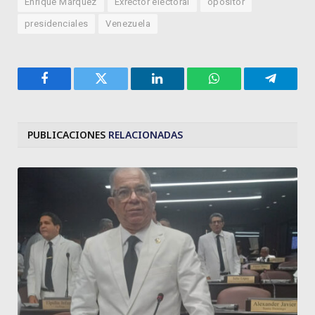
Enrique Márquez
Exrector electoral
opositor
presidenciales
Venezuela
Facebook
Twitter
LinkedIn
WhatsApp
Telegra
PUBLICACIONES
RELACIONADAS