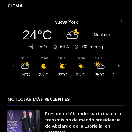
CLIMA
Nueva York
24°C
Nublado
2 m/s
64%
762
mmHg
04:00
05:00
06:00
07:00
08:00
09:00
‹
›
24°C
23°C
23°C
23°C
25°C
27°C
NOTICIAS MÁS RECIENTES
Presidente Abinader participa en la
transmisión de mando presidencial
de Abelardo de la Espriella, en