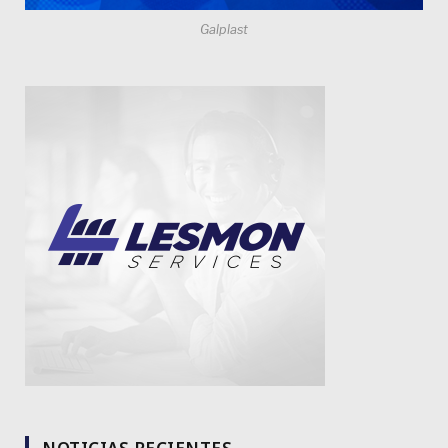
Galplast