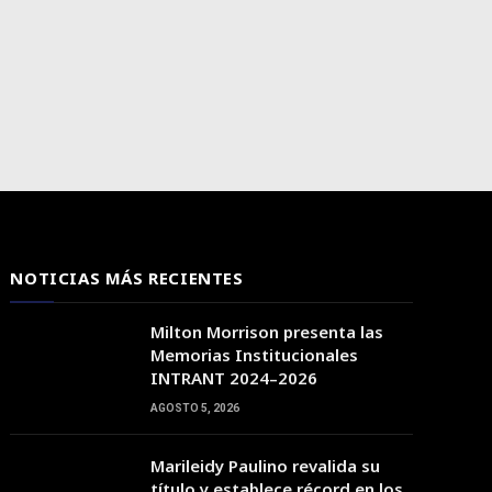
NOTICIAS MÁS RECIENTES
Milton Morrison presenta las
Memorias Institucionales
INTRANT 2024–2026
AGOSTO 5, 2026
Marileidy Paulino revalida su
18:00
19:00
20:00
21:00
22:00
23:00
00:00
título y establece récord en los