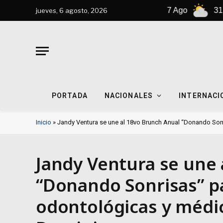
6 Ago
31°C
7 Ago
31°C
jueves, 6 agosto, 2026
PORTADA
NACIONALES
INTERNACI
Inicio
»
Jandy Ventura se une al 18vo Brunch Anual “Donando Son
Jandy Ventura se une 
“Donando Sonrisas” p
odontológicas y médi