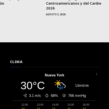
ñón
Centroamericanos y del Caribe
2026
AGOSTO 3, 2026
CLIMA
Nueva York
30°C
Llovizna
3.1 m/s
68%
766
mmHg
12:00
13:00
14:00
15:00
16:00
17:00