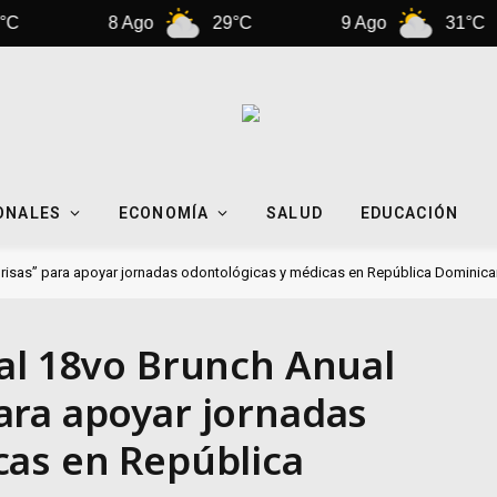
8 Ago
29°C
9 Ago
31°C
ONALES
ECONOMÍA
SALUD
EDUCACIÓN
risas” para apoyar jornadas odontológicas y médicas en República Dominic
al 18vo Brunch Anual
ara apoyar jornadas
cas en República