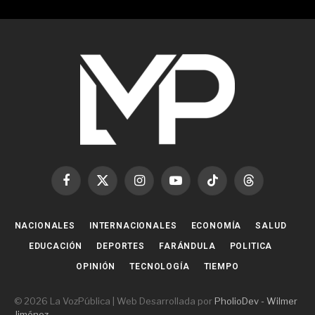
Facebook
X
Instagram
YouTube
TikTok
Threads
(Twitter)
NACIONALES
INTERNACIONALES
ECONOMÍA
SALUD
EDUCACIÓN
DEPORTES
FARÁNDULA
POLITICA
OPINIÓN
TECNOLOGÍA
TIEMPO
© 2026 La VozPública | Web Desarrollada por
PholioDev - Wilmer
Jiménez
.