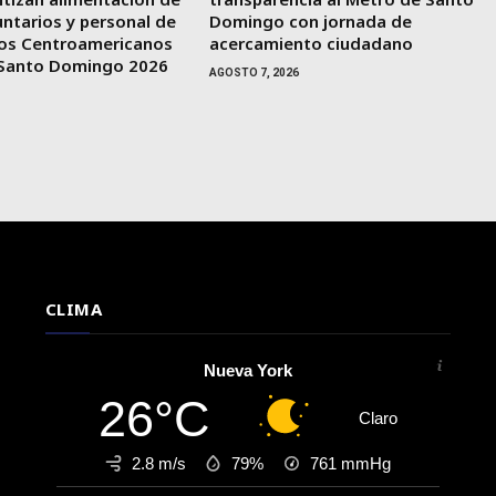
untarios y personal de
Domingo con jornada de
gos Centroamericanos
acercamiento ciudadano
e Santo Domingo 2026
AGOSTO 7, 2026
CLIMA
Nueva York
26°C
Claro
2.8 m/s
79%
761
mmHg