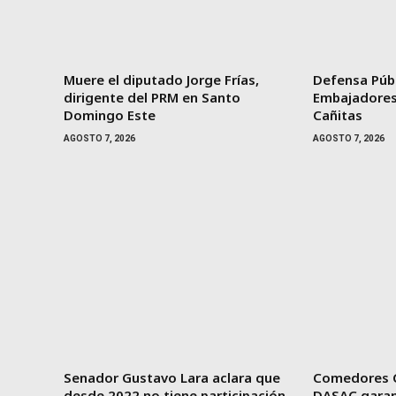
Muere el diputado Jorge Frías,
Defensa Púb
dirigente del PRM en Santo
Embajadores 
Domingo Este
Cañitas
AGOSTO 7, 2026
AGOSTO 7, 2026
Senador Gustavo Lara aclara que
Comedores 
desde 2022 no tiene participación
DASAC garan