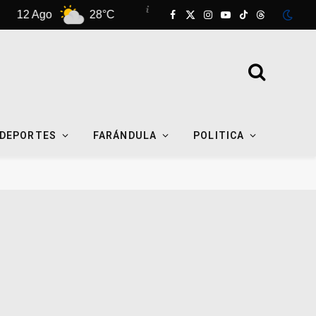
Ago
28°C
13 Ago
27°C
14 Ago
Facebook
X
Instagram
YouTube
TikTok
Threads
(Twitter)
DEPORTES
FARÁNDULA
POLITICA