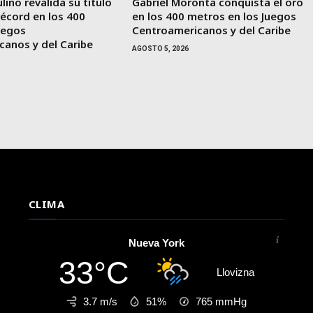
lino revalida su título
Gabriel Moronta conquista el oro
récord en los 400
en los 400 metros en los Juegos
uegos
Centroamericanos y del Caribe
canos y del Caribe
AGOSTO 5, 2026
CLIMA
Nueva York
33°C
Llovizna
3.7 m/s
51%
765
mmHg