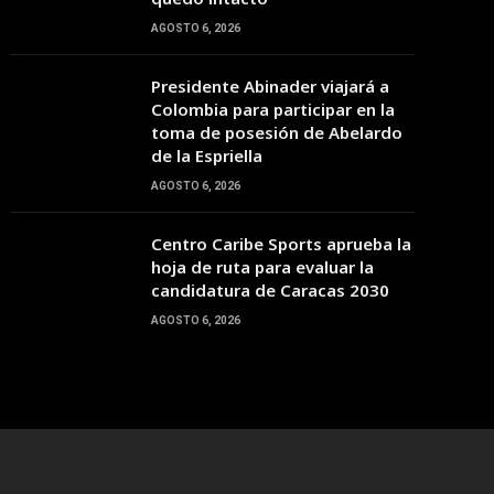
19:00
20:00
21:00
22:00
23:00
00:00
01:00
AGOSTO 6, 2026
Presidente Abinader viajará a
26°C
26°C
26°C
26°C
26°C
25°C
25°C
Colombia para participar en la
toma de posesión de Abelardo
de la Espriella
AGOSTO 6, 2026
Centro Caribe Sports aprueba la
hoja de ruta para evaluar la
candidatura de Caracas 2030
AGOSTO 6, 2026