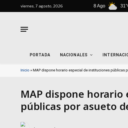
7 Ago
33°C
8 Ago
31°C
viernes, 7 agosto, 2026
PORTADA
NACIONALES
INTERNACI
Inicio
»
MAP dispone horario especial de instituciones públicas
MAP dispone horario e
públicas por asueto 