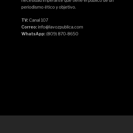
necesidad imperante que tiene el público de un
periodismo ético y objetivo.
TV:
Canal 107
Correo:
info@lavozpublica.com
WhatsApp:
(809) 870-8650