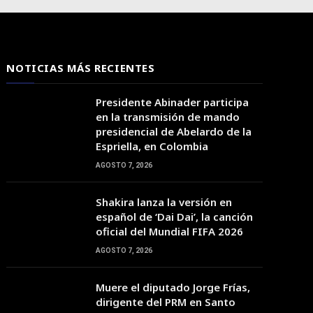
NOTICIAS MÁS RECIENTES
Presidente Abinader participa
en la transmisión de mando
presidencial de Abelardo de la
Espriella, en Colombia
AGOSTO 7, 2026
18:00
19:00
20:00
21:00
22:00
23:00
00:00
Shakira lanza la versión en
español de ‘Dai Dai’, la canción
oficial del Mundial FIFA 2026
25°C
26°C
26°C
25°C
25°C
25°C
25°C
AGOSTO 7, 2026
Muere el diputado Jorge Frías,
dirigente del PRM en Santo