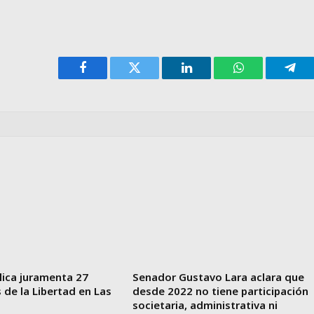
Facebook
Twitter
LinkedIn
WhatsApp
Tele
lica juramenta 27
Senador Gustavo Lara aclara que
de la Libertad en Las
desde 2022 no tiene participación
societaria, administrativa ni