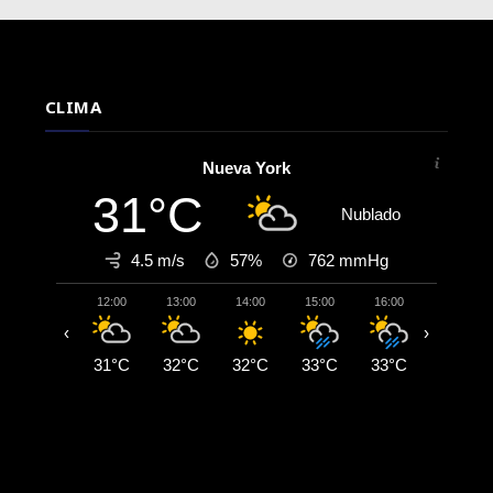
CLIMA
Nueva York
31°C
Nublado
4.5 m/s
57%
762
mmHg
12:00
13:00
14:00
15:00
16:00
17:00
‹
›
31°C
32°C
32°C
33°C
33°C
27°C