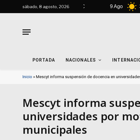
8 Ago
32°C
9 Ago
33°C
sábado, 8 agosto, 2026
PORTADA
NACIONALES
INTERNACI
Inicio
»
Mescyt informa suspensión de docencia en universidades
Mescyt informa suspe
universidades por mot
municipales