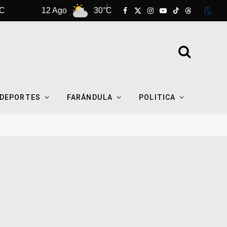
12 Ago
30°C
13 Ago
31°C
Facebook
X
Instagram
YouTube
TikTok
Threads
(Twitter)
DEPORTES
FARÁNDULA
POLITICA