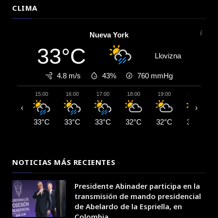
CLIMA
Nueva York
33°C
Llovizna
4.8 m/s
43%
760
mmHg
15:00
16:00
17:00
18:00
19:00
20:00
‹
›
33°C
33°C
33°C
32°C
32°C
31°C
NOTICIAS MÁS RECIENTES
Presidente Abinader participa en la
transmisión de mando presidencial
de Abelardo de la Espriella, en
Colombia