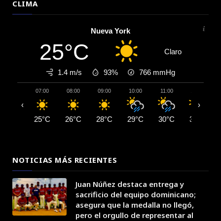
CLIMA
Nueva York
25°C
Claro
1.4 m/s
93%
766
mmHg
07:00
08:00
09:00
10:00
11:00
12:00
‹
›
25°C
26°C
28°C
29°C
30°C
31°C
NOTICIAS MÁS RECIENTES
Juan Núñez destaca entrega y
sacrificio del equipo dominicano;
asegura que la medalla no llegó,
pero el orgullo de representar al