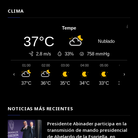
CLIMA
Tempe
37°C
Nublado
2.8 m/s
33%
758
mmHg
01:00
02:00
03:00
04:00
05:00
06:00
‹
›
37°C
36°C
35°C
34°C
33°C
33°C
NOTICIAS MÁS RECIENTES
Presidente Abinader participa en la
transmisión de mando presidencial
de Abelardo de la Espriella, en