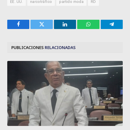
EE. UU.
narcotráfico
partido moda
RD
Facebook
Twitter
LinkedIn
WhatsApp
Telegra
PUBLICACIONES
RELACIONADAS