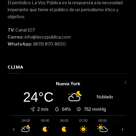
El periódico La Voz Pública es la respuesta a la necesidad
imperante que tiene el público de un periodismo ético y
objetivo.
TV:
Canal 107
Correo:
info@lavozpublica.com
WhatsApp:
(809) 870-8650
CLIMA
Nueva York
24°C
Nublado
2 m/s
64%
762
mmHg
04:00
05:00
06:00
07:00
08:00
09:00
‹
›