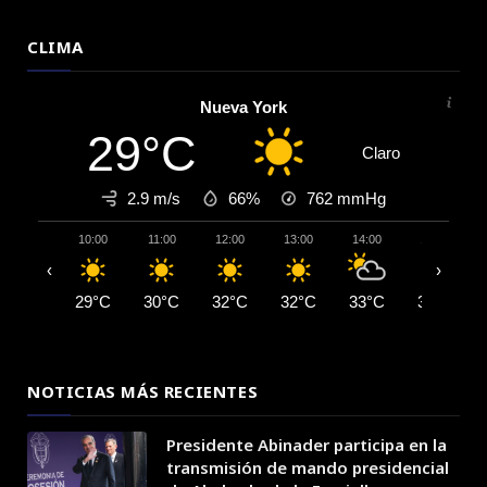
CLIMA
Nueva York
29°C
Claro
2.9 m/s
66%
762
mmHg
10:00
11:00
12:00
13:00
14:00
15:00
‹
›
29°C
30°C
32°C
32°C
33°C
33°C
NOTICIAS MÁS RECIENTES
Presidente Abinader participa en la
transmisión de mando presidencial