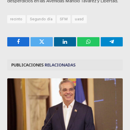
desperdicios en las Avenidas Manolo Tavárez y Libertad.
recinto
Segundo día
SFM
uasd
Facebook
Twitter
LinkedIn
WhatsApp
Telegra
PUBLICACIONES
RELACIONADAS