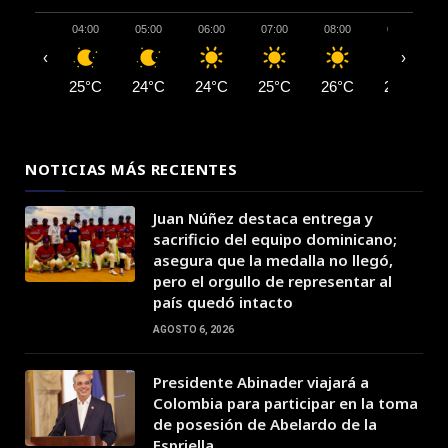
04:00
05:00
06:00
07:00
08:00
09:00
‹
›
25°C
24°C
24°C
25°C
26°C
28°C
NOTICIAS MÁS RECIENTES
Juan Núñez destaca entrega y
sacrificio del equipo dominicano;
asegura que la medalla no llegó,
pero el orgullo de representar al
país quedó intacto
AGOSTO 6, 2026
Presidente Abinader viajará a
Colombia para participar en la toma
de posesión de Abelardo de la
Espriella