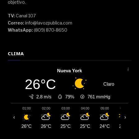
objetivo.
TV:
Canal 107
Correo:
info@lavozpublica.com
WhatsApp:
(809) 870-8650
CLIMA
Nueva York
26°C
Claro
2.8 m/s
79%
761
mmHg
01:00
02:00
03:00
04:00
05:00
06:00
‹
›
26°C
26°C
25°C
25°C
24°C
24°C