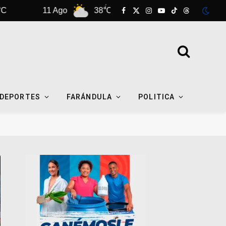
11 Ago
38°C
12 Ago
38°C
Facebook
X
Instagram
YouTube
TikTok
Threads
(Twitter)
DEPORTES
FARÁNDULA
POLITICA