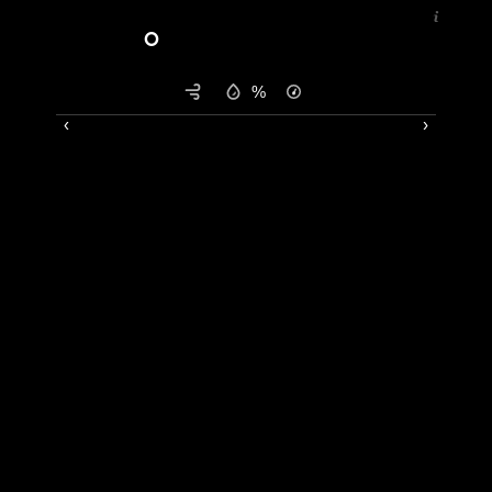
°
%
‹
›