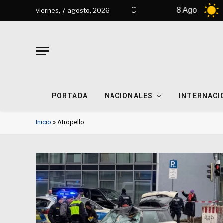
7 Ago
42°C
8 Ago
44°C
viernes, 7 agosto, 2026
PORTADA
NACIONALES
INTERNACI
Inicio
»
Atropello