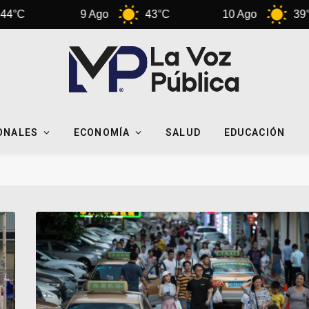
9 Ago
43°C
10 Ago
39°C
ONALES
ECONOMÍA
SALUD
EDUCACIÓN