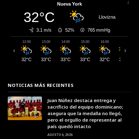
Nueva York
32°C
Llovizna
3.1 m/s
52%
765
mmHg
12:00
13:00
14:00
15:00
16:00
17:00
‹
›
32°C
33°C
33°C
33°C
32°C
32°C
NOTICIAS MÁS RECIENTES
Juan Núñez destaca entrega y
sacrificio del equipo dominicano;
asegura que la medalla no llegó,
pero el orgullo de representar al
país quedó intacto
AGOSTO 6, 2026