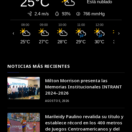
25°C
Está nublado
2.4 m/s
93%
766
mmHg
08:00
09:00
10:00
11:00
12:00
13:00
‹
›
25°C
27°C
28°C
29°C
30°C
31°C
NOTICIAS MÁS RECIENTES
Milton Morrison presenta las
Memorias Institucionales INTRANT
2024–2026
AGOSTO 5, 2026
Marileidy Paulino revalida su título y
establece récord en los 400 metros
de Juegos Centroamericanos y del