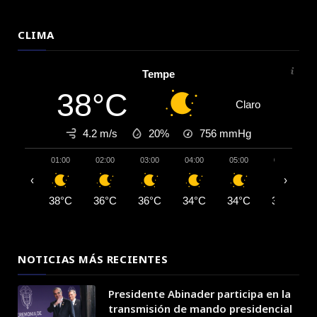
CLIMA
Tempe
38°C
Claro
4.2 m/s
20%
756
mmHg
01:00
02:00
03:00
04:00
05:00
06:00
‹
›
38°C
36°C
36°C
34°C
34°C
33°C
NOTICIAS MÁS RECIENTES
Presidente Abinader participa en la
transmisión de mando presidencial