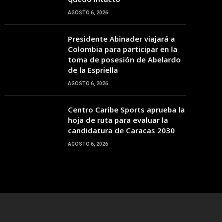
20:00
21:00
22:00
23:00
00:00
01:00
02:00
AGOSTO 6, 2026
Presidente Abinader viajará a
26°C
26°C
26°C
26°C
25°C
25°C
25°C
Colombia para participar en la
toma de posesión de Abelardo
de la Espriella
AGOSTO 6, 2026
Centro Caribe Sports aprueba la
hoja de ruta para evaluar la
candidatura de Caracas 2030
AGOSTO 6, 2026