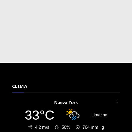
CLIMA
Nueva York
33°C
Llovizna
4.2 m/s
50%
764
mmHg