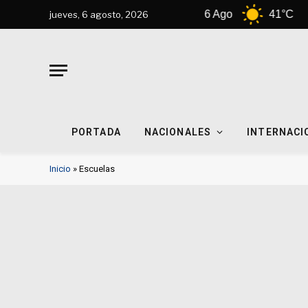
Tempe
6 Ago
41°C
jueves, 6 agosto, 2026
PORTADA
NACIONALES
INTERNACI
Inicio
»
Escuelas