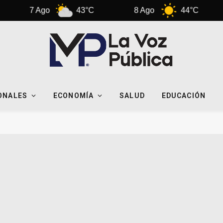
7 Ago
43°C
8 Ago
44°C
9
ONALES
ECONOMÍA
SALUD
EDUCACIÓN