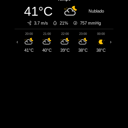
41°C
Nublado
3.7 m/s
21%
757
mmHg
20:00
21:00
22:00
23:00
00:00
01:00
‹
›
41°C
40°C
39°C
38°C
38°C
37°C