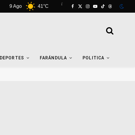
 Ago
41°C
10 Ago
37°C
11 Ag
Facebook
X
Instagram
YouTube
TikTok
Threads
(Twitter)
DEPORTES
FARÁNDULA
POLITICA