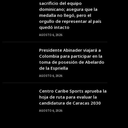
sacrificio del equipo
dominicano; asegura que la
medalla no llegó, pero el
orgullo de representar al país
quedó intacto
02:00
03:00
04:00
05:00
06:00
07:00
08:00
AGOSTO 6, 2026
Presidente Abinader viajará a
36°C
36°C
35°C
34°C
33°C
34°C
35°C
Colombia para participar en la
toma de posesión de Abelardo
de la Espriella
AGOSTO 6, 2026
Centro Caribe Sports aprueba la
hoja de ruta para evaluar la
candidatura de Caracas 2030
AGOSTO 6, 2026