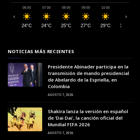
06:00
07:00
08:00
09:00
10:00
11:00
‹
›
24°C
24°C
25°C
27°C
29°C
30°C
NOTICIAS MÁS RECIENTES
Presidente Abinader participa en la
transmisión de mando presidencial
de Abelardo de la Espriella, en
Colombia
AGOSTO 7, 2026
Shakira lanza la versión en español
de ‘Dai Dai’, la canción oficial del
Mundial FIFA 2026
AGOSTO 7, 2026