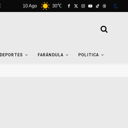
10 Ago
30°C
11 Ago
35°C
Facebook
X
Instagram
YouTube
TikTok
Threads
(Twitter)
DEPORTES
FARÁNDULA
POLITICA