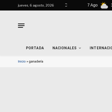
6 Ago
31°C
7 Ago
31°C
jueves, 6 agosto, 2026
PORTADA
NACIONALES
INTERNACI
Inicio
»
ganadería