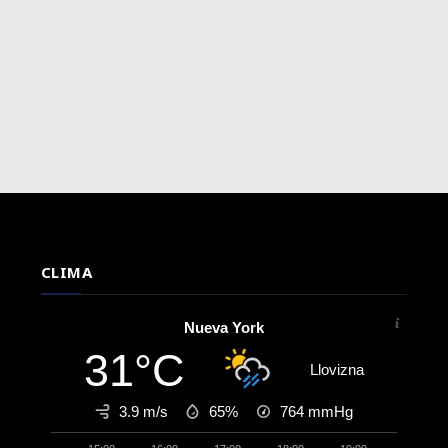
CLIMA
Nueva York
31°C
Llovizna
3.9 m/s
65%
764
mmHg