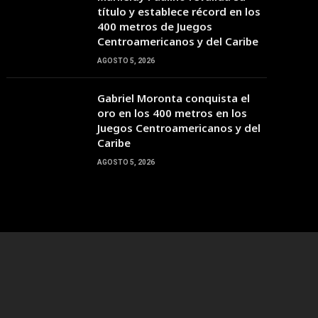
21:00
22:00
23:00
00:00
01:00
02:00
03:00
título y establece récord en los
400 metros de Juegos
Centroamericanos y del Caribe
29°C
27°C
26°C
26°C
26°C
25°C
25°C
AGOSTO 5, 2026
Gabriel Moronta conquista el
oro en los 400 metros en los
Juegos Centroamericanos y del
Caribe
AGOSTO 5, 2026