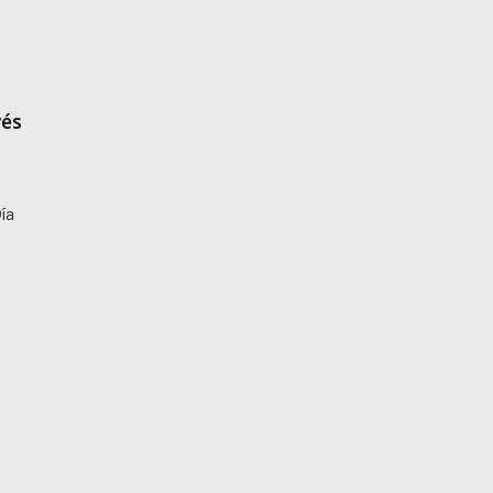
vés
ía