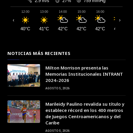
2.9 m/s
27%
759
mmHg
12:00
13:00
14:00
15:00
16:00
17:00
‹
›
40°C
41°C
42°C
42°C
42°C
42°C
NOTICIAS MÁS RECIENTES
Milton Morrison presenta las
Memorias Institucionales INTRANT
2024–2026
AGOSTO 5, 2026
Marileidy Paulino revalida su título y
establece récord en los 400 metros
de Juegos Centroamericanos y del
Caribe
AGOSTO 5, 2026