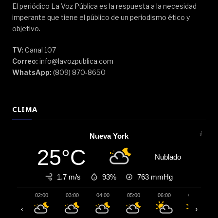
El periódico La Voz Pública es la respuesta a la necesidad
imperante que tiene el público de un periodismo ético y
objetivo.
TV:
Canal 107
Correo:
info@lavozpublica.com
WhatsApp:
(809) 870-8650
CLIMA
Nueva York
25°C
Nublado
1.7 m/s
93%
763
mmHg
02:00
03:00
04:00
05:00
06:00
07:00
‹
›