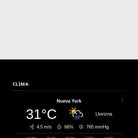
CLIMA
Nueva York
31°C
Llovizna
4.5 m/s
66%
765
mmHg