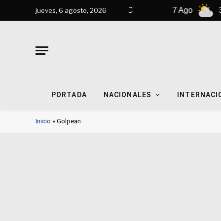
6 Ago
31°C
7 Ago
31°C
jueves, 6 agosto, 2026
PORTADA
NACIONALES
INTERNACI
Inicio
»
Golpean