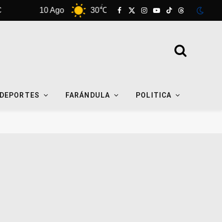
10 Ago
30°C
11 Ago
35°C
Facebook
X
Instagram
YouTube
TikTok
Threads
(Twitter)
DEPORTES
FARÁNDULA
POLITICA