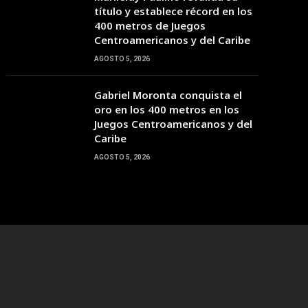
20:00
21:00
22:00
23:00
00:00
01:00
02:00
título y establece récord en los
400 metros de Juegos
Centroamericanos y del Caribe
29°C
29°C
27°C
26°C
26°C
26°C
25°C
AGOSTO 5, 2026
Gabriel Moronta conquista el
oro en los 400 metros en los
Juegos Centroamericanos y del
Caribe
AGOSTO 5, 2026