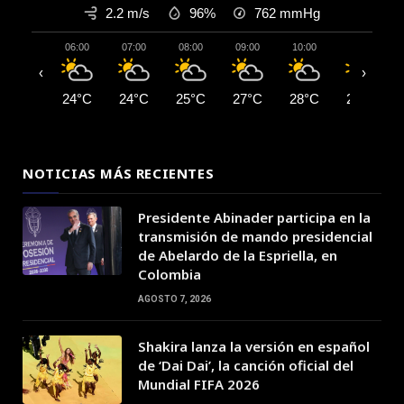
2.2 m/s
96%
762
mmHg
06:00
07:00
08:00
09:00
10:00
11:00
‹
›
24°C
24°C
25°C
27°C
28°C
29°C
NOTICIAS MÁS RECIENTES
Presidente Abinader participa en la
transmisión de mando presidencial
de Abelardo de la Espriella, en
Colombia
AGOSTO 7, 2026
Shakira lanza la versión en español
de ‘Dai Dai’, la canción oficial del
Mundial FIFA 2026