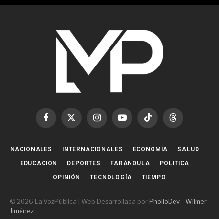
Facebook
X
Instagram
YouTube
TikTok
Threads
(Twitter)
NACIONALES
INTERNACIONALES
ECONOMÍA
SALUD
EDUCACIÓN
DEPORTES
FARÁNDULA
POLITICA
OPINIÓN
TECNOLOGÍA
TIEMPO
© 2026 La VozPública | Web Desarrollada por
PholioDev - Wilmer
Jiménez
.