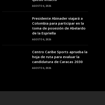
10:00
11:00
12:00
13:00
14:00
15:00
16:00
AGOSTO 6, 2026
Presidente Abinader viajará a
29°C
30°C
31°C
29°C
28°C
30°C
29°C
Colombia para participar en la
toma de posesión de Abelardo
de la Espriella
AGOSTO 6, 2026
Centro Caribe Sports aprueba la
hoja de ruta para evaluar la
candidatura de Caracas 2030
AGOSTO 6, 2026