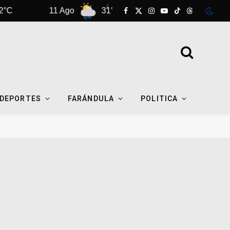
11 Ago
31°C
12 Ago
29°C
Facebook
X
Instagram
YouTube
TikTok
Threads
(Twitter)
DEPORTES
FARÁNDULA
POLITICA