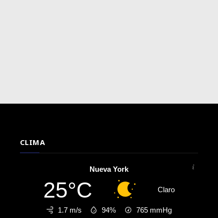
CLIMA
Nueva York
25°C
Claro
1.7 m/s
94%
765
mmHg