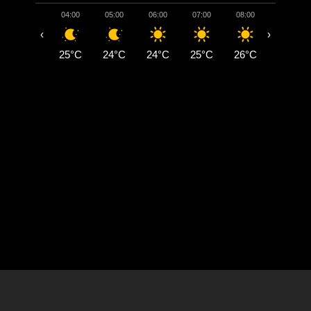
04:00
05:00
06:00
07:00
08:00
09:00
‹
›
25°C
24°C
24°C
25°C
26°C
28°C