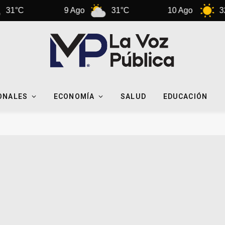
C
9 Ago
31°C
10 Ago
32°C
ONALES
ECONOMÍA
SALUD
EDUCACIÓN