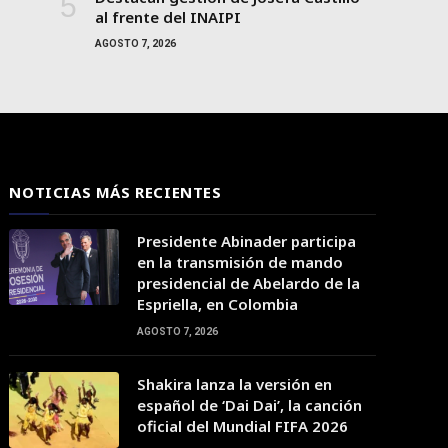
al frente del INAIPI
AGOSTO 7, 2026
NOTICIAS MÁS RECIENTES
Presidente Abinader participa
en la transmisión de mando
presidencial de Abelardo de la
Espriella, en Colombia
AGOSTO 7, 2026
06:00
07:00
08:00
09:00
10:00
11:00
12:00
Shakira lanza la versión en
español de ‘Dai Dai’, la canción
oficial del Mundial FIFA 2026
33°C
34°C
35°C
37°C
38°C
39°C
41°C