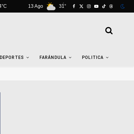
13 Ago
31°C
14 Ago
34°C
Facebook
X
Instagram
YouTube
TikTok
Threads
(Twitter)
DEPORTES
FARÁNDULA
POLITICA