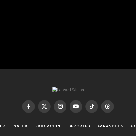
Facebook
X
Instagram
YouTube
TikTok
Threads
(Twitter)
MÍA
SALUD
EDUCACIÓN
DEPORTES
FARÁNDULA
PO