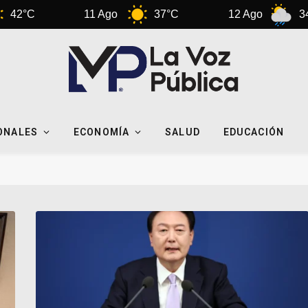
11 Ago
37°C
12 Ago
34°C
ONALES
ECONOMÍA
SALUD
EDUCACIÓN