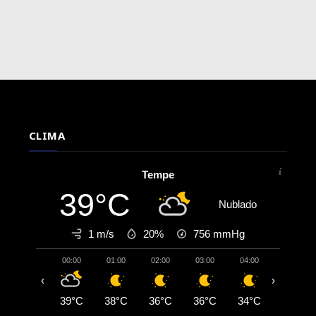
CLIMA
Tempe
39°C
Nublado
1 m/s
20%
756
mmHg
00:00
01:00
02:00
03:00
04:00
05:00
‹
›
39°C
38°C
36°C
36°C
34°C
34°C