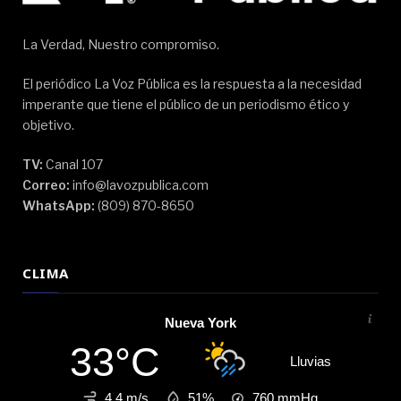
La Verdad, Nuestro compromiso.
El periódico La Voz Pública es la respuesta a la necesidad
imperante que tiene el público de un periodismo ético y
objetivo.
TV:
Canal 107
Correo:
info@lavozpublica.com
WhatsApp:
(809) 870-8650
CLIMA
Nueva York
33°C
Lluvias
4.4 m/s
51%
760
mmHg