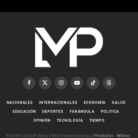
Facebook
X
Instagram
YouTube
TikTok
Threads
(Twitter)
NACIONALES
INTERNACIONALES
ECONOMÍA
SALUD
EDUCACIÓN
DEPORTES
FARÁNDULA
POLITICA
OPINIÓN
TECNOLOGÍA
TIEMPO
© 2026 La VozPública | Web Desarrollada por
PholioDev - Wilmer