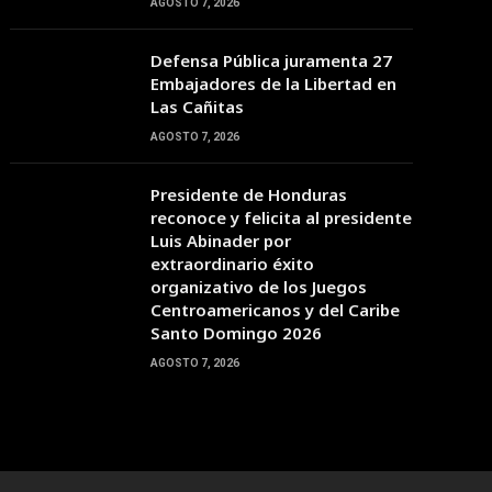
AGOSTO 7, 2026
Defensa Pública juramenta 27
23:00
00:00
01:00
02:00
03:00
04:00
05:00
Embajadores de la Libertad en
Las Cañitas
26°C
25°C
25°C
25°C
25°C
24°C
24°C
AGOSTO 7, 2026
Presidente de Honduras
reconoce y felicita al presidente
Luis Abinader por
extraordinario éxito
organizativo de los Juegos
Centroamericanos y del Caribe
Santo Domingo 2026
AGOSTO 7, 2026