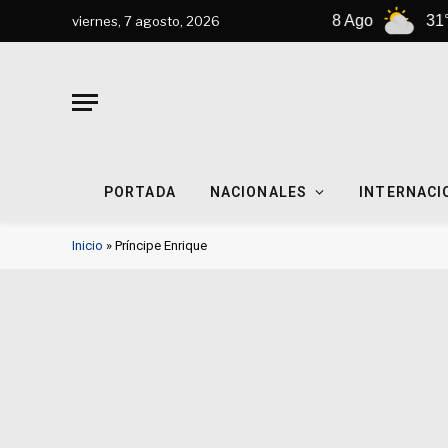
7 Ago
33°C
8 Ago
31°C
viernes, 7 agosto, 2026
PORTADA
NACIONALES
INTERNACI
Inicio
»
Príncipe Enrique