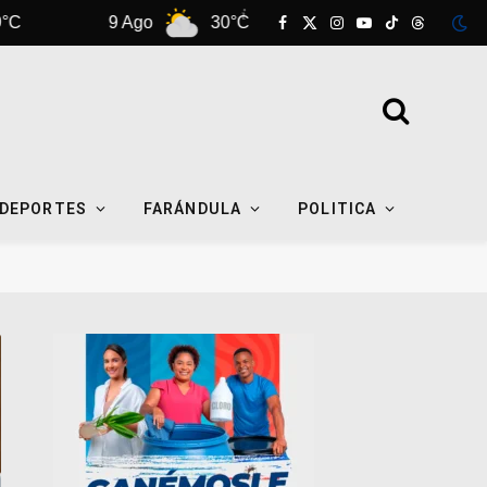
9 Ago
30°C
10 Ago
30°C
Facebook
X
Instagram
YouTube
TikTok
Threads
(Twitter)
DEPORTES
FARÁNDULA
POLITICA