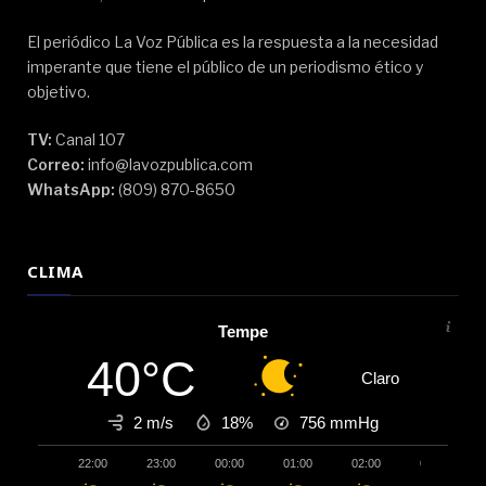
El periódico La Voz Pública es la respuesta a la necesidad
imperante que tiene el público de un periodismo ético y
objetivo.
TV:
Canal 107
Correo:
info@lavozpublica.com
WhatsApp:
(809) 870-8650
CLIMA
Tempe
40°C
Claro
2 m/s
18%
756
mmHg
22:00
23:00
00:00
01:00
02:00
03:00