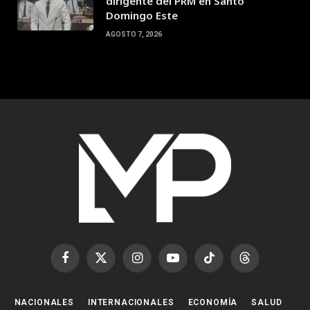
dirigente del PRM en Santo
Domingo Este
AGOSTO 7, 2026
Facebook
X
Instagram
YouTube
TikTok
Threads
(Twitter)
NACIONALES
INTERNACIONALES
ECONOMÍA
SALUD