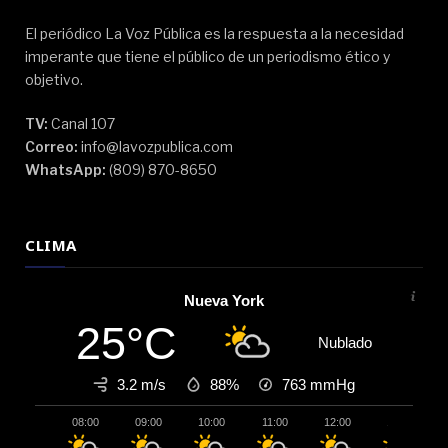
El periódico La Voz Pública es la respuesta a la necesidad
imperante que tiene el público de un periodismo ético y
objetivo.
TV:
Canal 107
Correo:
info@lavozpublica.com
WhatsApp:
(809) 870-8650
CLIMA
Nueva York
25°C
Nublado
3.2 m/s
88%
763
mmHg
08:00
09:00
10:00
11:00
12:00
13:00