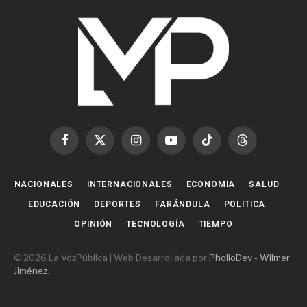
Facebook
X
Instagram
YouTube
TikTok
Threads
(Twitter)
NACIONALES
INTERNACIONALES
ECONOMÍA
SALUD
EDUCACIÓN
DEPORTES
FARÁNDULA
POLITICA
OPINIÓN
TECNOLOGÍA
TIEMPO
© 2026 La VozPública | Web Desarrollada por
PholioDev - Wilmer
Jiménez
.