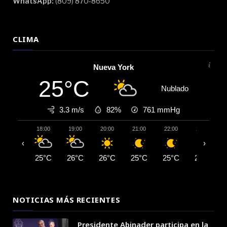
WhatsApp:
(809) 870-8650
CLIMA
Nueva York
25°C
Nublado
3.3 m/s
82%
761
mmHg
18:00
19:00
20:00
21:00
22:00
23:00
‹
›
25°C
26°C
26°C
25°C
25°C
25°C
NOTICIAS MÁS RECIENTES
Presidente Abinader participa en la